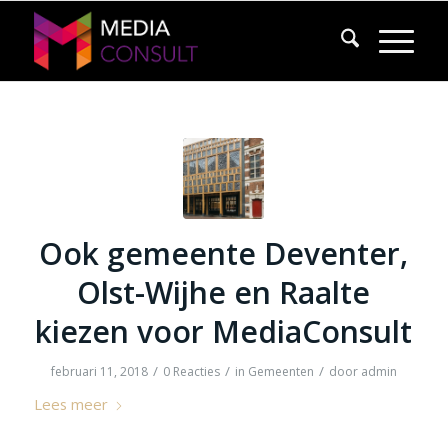
Ook gemeente Deventer,
Olst-Wijhe en Raalte
kiezen voor MediaConsult
/
/
/
februari 11, 2018
0 Reacties
in
Gemeenten
door
admin
Lees meer